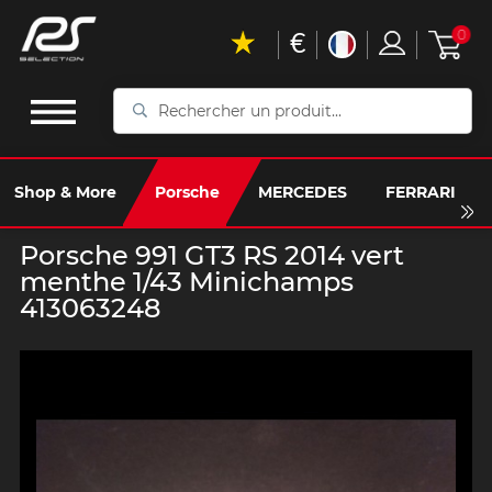
€
0
Rechercher
un
produit...
Shop & More
Porsche
MERCEDES
FERRARI
Porsche 991 GT3 RS 2014 vert
menthe 1/43 Minichamps
413063248