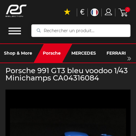
€
0
Rechercher
un
produit...
Shop & More
Porsche
MERCEDES
FERRARI
Porsche 991 GT3 bleu voodoo 1/43
Minichamps CA04316084