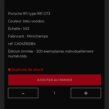
Porsche 911 type 991 GT3
Couleur:
bleu voodoo
Échelle
:
1/43
Fabricant :
Minichamps
ref: CA04316084
Édition limitée -
200 exemplaires individuellement
numérotés
Rupture de stock
AJOUTER AU PANIER