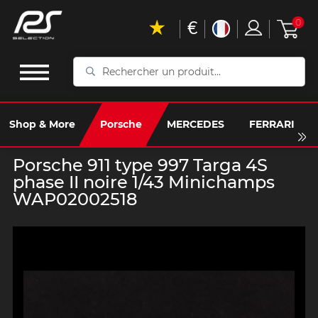
€
0
Rechercher
un
produit...
Shop & More
Porsche
MERCEDES
FERRARI
Porsche 911 type 997 Targa 4S
phase II noire 1/43 Minichamps
WAP02002518