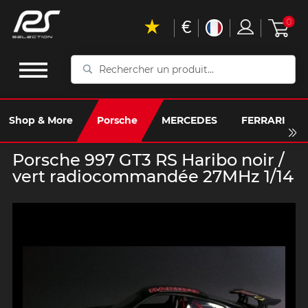
€
0
Rechercher
un
produit...
Shop & More
Porsche
MERCEDES
FERRARI
Porsche 997 GT3 RS Haribo noir /
vert radiocommandée 27MHz 1/14