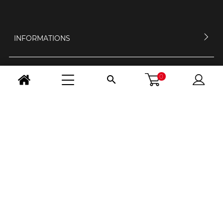
INFORMATIONS
MON COMPTE
0

CONTACTEZ-NOUS
HORAIRES D'OUVERTURE
NOUS SUIVRE