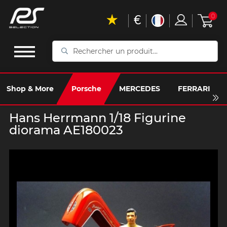
€
0
Rechercher
un
produit...
Shop & More
Porsche
MERCEDES
FERRARI
Hans Herrmann 1/18 Figurine
diorama AE180023