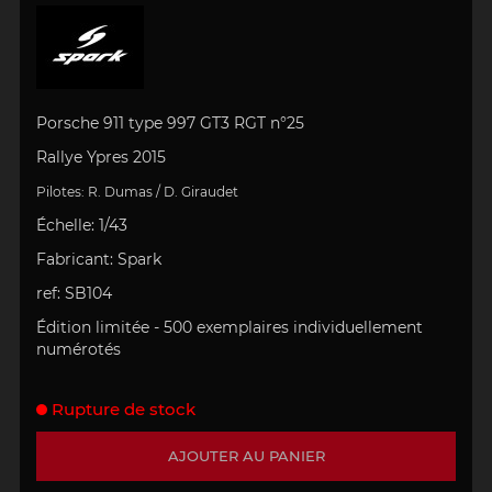
Porsche 911 type 997 GT3 RGT
n°25
Rallye Ypres 2015
Pilotes:
R.
Dumas / D. Giraudet
Échelle
:
1/43
Fabricant:
Spark
ref:
SB104
Édition limitée -
5
00 exemplaires individuellement
numérotés
Rupture de stock
AJOUTER AU PANIER