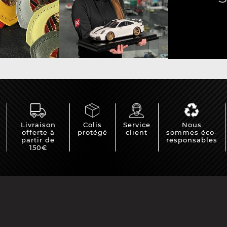
e Porsche
Tracteurs Porsche
iature
Livraison
Colis
Service
Nous
offerte à
protégé
client
sommes éco-
partir de
responsables
150€