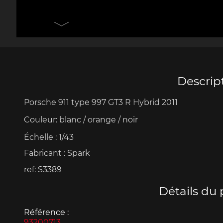
Porsche 906
Pors
Couteaux Design by
Autres 
F.A. Porsche
Po
Descrip
Porsche 911 type 997 GT3 R Hybrid 2011
Porsche 917
Pors
Couleur: blanc / orange / noir
Échelle
:
1/43
Fabricant :
Spark
ref: S3389
Détails du 
Porsche 934
Pors
Référence :
93200713