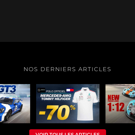
e Boxster
Porsche Cayman
Porsche 
NOS DERNIERS ARTICLES
e Taycan /
Porsche Le Mans
Porsche Va
ssion E
des 24h 
VOIR TOUS LES ARTICLES