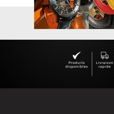
Vitrine pour
Casqu
miniatures
min
Produits
Livraison
disponibles
rapide