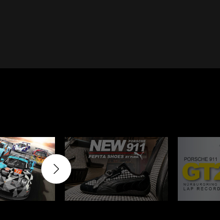
Cayenne
Porsche Macan
inqueurs
Porsche Daytona
du Mans