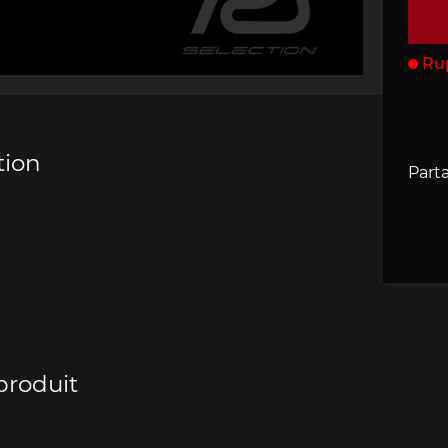
che 907
Porsche 908
Porsche 9
accessoires
Ru
rsche
tion
Parta
che 918
Porsche 919
Porsch
produit
che 935
Porsche 936
Porsch