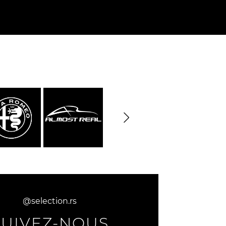
rburgring
Porsche Sebring
nsporteur
Décor diorama
che
@selection.rs
SUIVEZ-NOUS