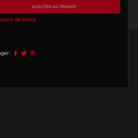
AJOUTER AU PANIER
09, 910
Porsche 914, 916
pture de stock
ger :
e 924
Porsche 928
e 956
Porsche 962