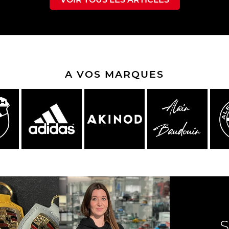
che Spa
Porsche Targa Florio
Porsche Nü
A VOS MARQUES
eurs Porsche
Autres Porsche
Camions tra
Pors