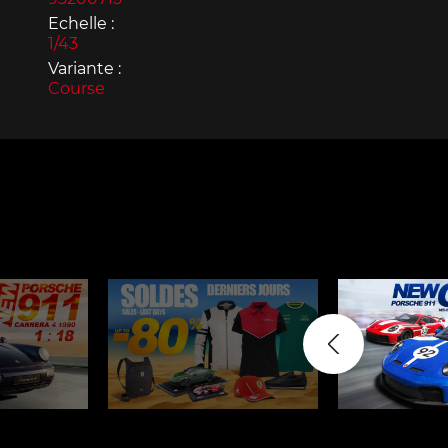
Echelle :
1/43
Variante :
Course
Porsche 963
Porsch
Porsche Panamera
Porsch
Mi