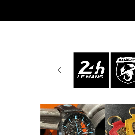
Porsche Vainqueurs
Pors
des 24h de Daytona
Porsche de rallye
Préparat