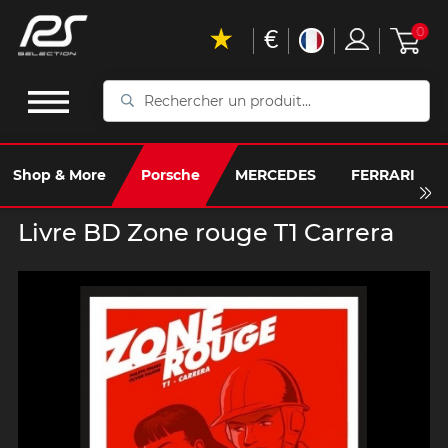
€
0
Rechercher
un
produit...
Shop & More
Porsche
MERCEDES
FERRARI
Livre BD Zone rouge T1 Carrera