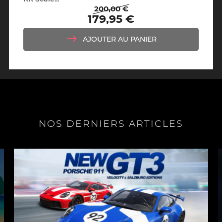
200,00 €
Prix
Prix
179,95 €
de
base
AJOUTER AU PANIER
NOS DERNIERS ARTICLES