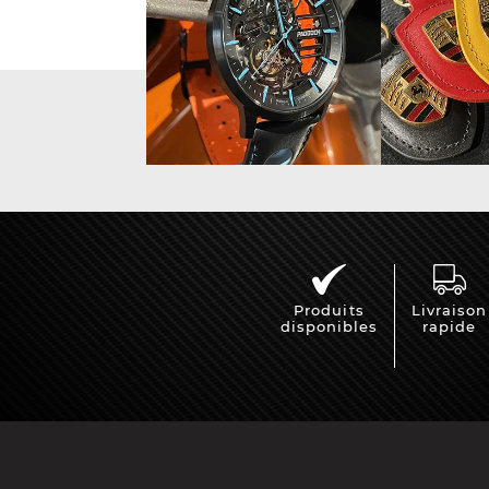
Vitrine pour
Casqu
miniatures
min
Produits
Livraison
disponibles
rapide