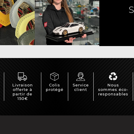
e Porsche
Tracteurs Porsche
iature
Livraison
Colis
Service
Nous
offerte à
protégé
client
sommes éco-
partir de
responsables
150€