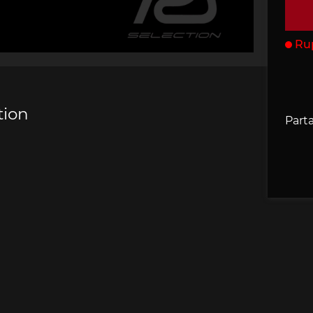
che 907
Porsche 908
Porsche 9
accessoires
Ru
rsche
tion
Parta
che 918
Porsche 919
Porsch
che 935
Porsche 936
Porsch