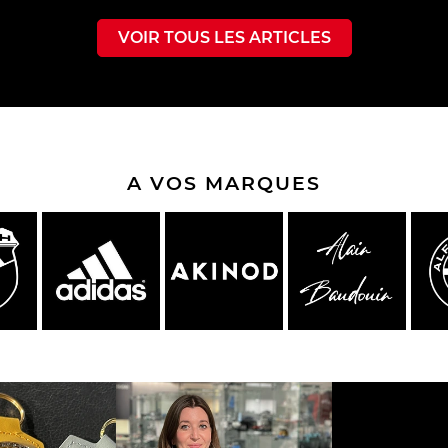
VOIR TOUS LES ARTICLES
che Spa
Porsche Targa Florio
Porsche Nü
A VOS MARQUES
eurs Porsche
Autres Porsche
Camions tra
Pors