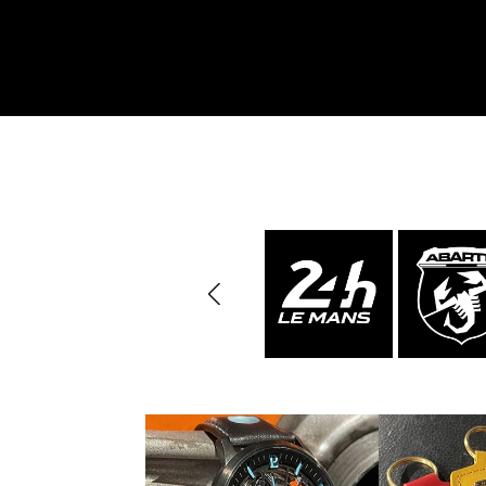
Porsche Vainqueurs
Pors
des 24h de Daytona
Porsche de rallye
Préparat