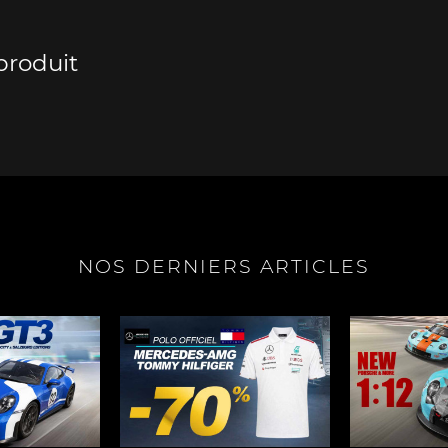
produit
e Boxster
Porsche Cayman
Porsche 
NOS DERNIERS ARTICLES
e Taycan /
Porsche Le Mans
Porsche Va
ssion E
des 24h 