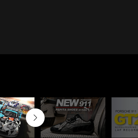
Cayenne
Porsche Macan
inqueurs
Porsche Daytona
du Mans