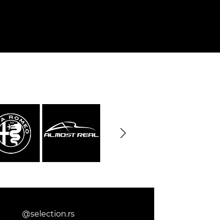
rburgring
Porsche Sebring
nsporteur
Décor diorama
che
@selection.rs