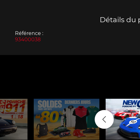
Détails du 
Référence :
93400038
Porsche 963
Porsch
Porsche Panamera
Porsch
Mi