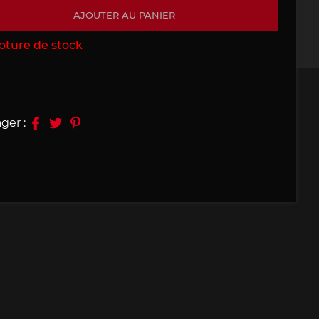
AJOUTER AU PANIER
09, 910
Porsche 914, 916
pture de stock
ger :
e 924
Porsche 928
e 956
Porsche 962