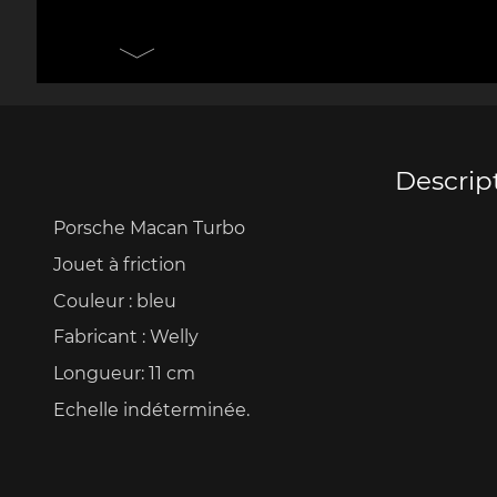
Porsche 906
Pors
Couteaux Design by
Autres 
F.A. Porsche
Po
Descrip
Porsche Macan Turbo
Porsche 917
Pors
Jouet à friction
Couleur : bleu
Fabricant : Welly
Longueur: 11 cm
Echelle indéterminée.
Porsche 934
Pors