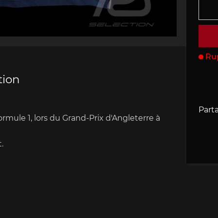
che 907
Porsche 908
Porsche 9
accessoires
rsche
Ru
tion
che 918
Porsche 919
Porsch
Parta
rmule 1, lors du Grand-Prix d'Angleterre à
.
che 935
Porsche 936
Porsch