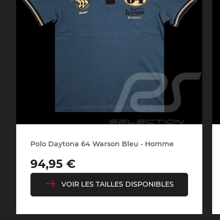
Vitrine pour
Casqu
miniatures
min
Polo Daytona 64 Warson Bleu - Homme
Prix
94,95 €
VOIR LES TAILLES DISPONIBLES