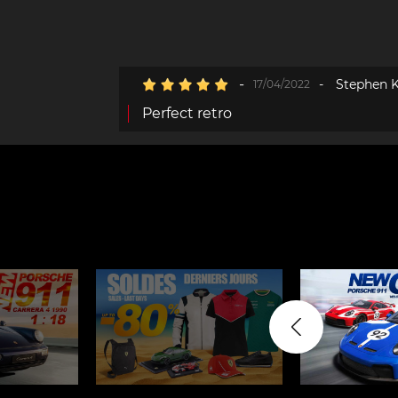
-
-
Stephen K
17/04/2022
Perfect retro