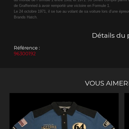
de Graffenried à avoir remporté une victoire en Formule 1.
Le 24 octobre 1971, il se tue au volant de sa voiture lors d’une épre
Brands Hatch.
Porsche Vainqueurs
Pors
des 24h de Daytona
Détails du 
Référence :
96300192
Porsche de rallye
Préparat
VOUS AIMER