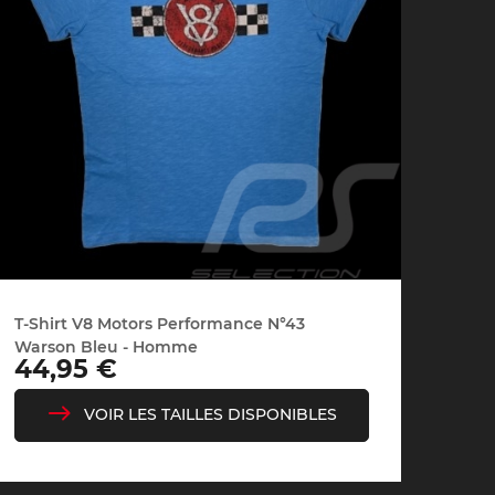
e Porsche
Tracteurs Porsche
iature
T-Shirt V8 Motors Performance N°43
Warson Bleu - Homme
Prix
44,95 €
VOIR LES TAILLES DISPONIBLES