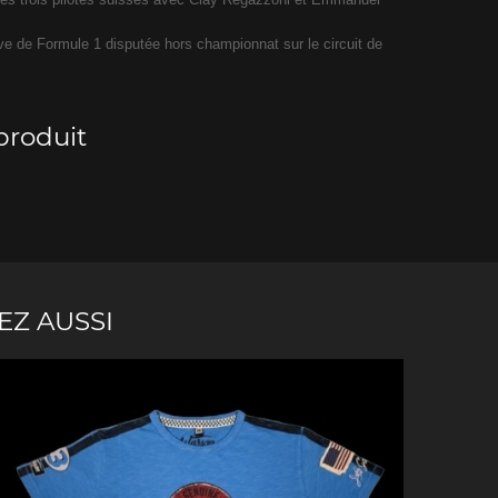
uve de Formule 1 disputée hors championnat sur le circuit de
che Spa
Porsche Targa Florio
Porsche Nü
produit
eurs Porsche
Autres Porsche
Camions tra
EZ AUSSI
Pors