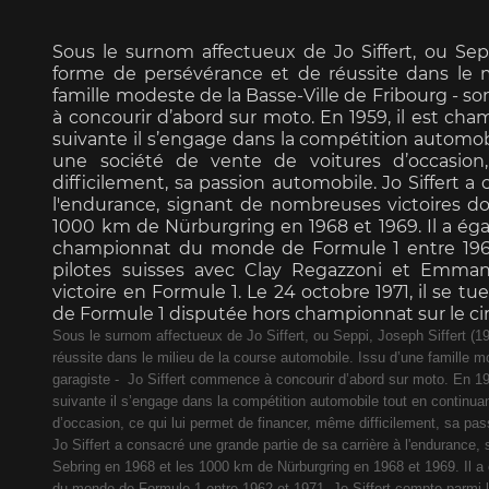
Sous le surnom affectueux de Jo Siffert, ou Sepp
forme de persévérance et de réussite dans le m
famille modeste de la Basse-Ville de Fribourg - so
à concourir d’abord sur moto. En 1959, il est ch
suivante il s’engage dans la compétition automobi
Porsche 963
Porsch
une société de vente de voitures d’occasio
difficilement, sa passion automobile. Jo Siffert a
l'endurance, signant de nombreuses victoires do
1000 km de Nürburgring en 1968 et 1969. Il a éga
championnat du monde de Formule 1 entre 1962 e
pilotes suisses avec Clay Regazzoni et Emman
victoire en Formule 1. Le 24 octobre 1971, il se t
de Formule 1 disputée hors championnat sur le ci
Sous le surnom affectueux de Jo Siffert, ou Seppi, Joseph Siffert (
Porsche Panamera
Porsch
réussite dans le milieu de la course automobile. Issu d’une famille m
Mi
garagiste - Jo Siffert commence à concourir d’abord sur moto. En 1
suivante il s’engage dans la compétition automobile tout en continuant
d’occasion, ce qui lui permet de financer, même difficilement, sa pa
Jo Siffert a consacré une grande partie de sa carrière à l'endurance
Sebring en 1968 et les 1000 km de Nürburgring en 1968 et 1969. Il a
du monde de Formule 1 entre 1962 et 1971. Jo Siffert compte parmi 