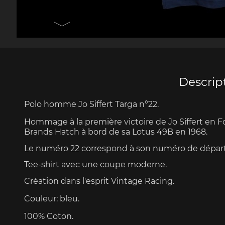
Porsche 906
Pors
Couteaux Design by
Autres 
F.A. Porsche
Po
Descrip
Polo homme
Jo Siffert Targa n°22.
Porsche 917
Pors
Hommage à la
première
victoire de Jo Siffert
en Fo
Brands Hatch à bord de sa Lotus 49B en 1968.
Le numéro 22 correspond à son numéro de départ
Tee-shirt avec une coupe moderne.
Création dans l'esprit Vintage Racing
.
Couleur: bleu.
Porsche 934
Pors
100% Coton.