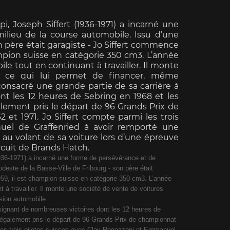
i, Joseph Siffert (1936-1971) a incarné une
ilieu de la course automobile. Issu d’une
n père était garagiste - Jo Siffert commence
ampion suisse en catégorie 350 cm3. L’année
le tout en continuant à travailler. Il monte
e Boxster
Porsche Cayman
Porsche 
n, ce qui lui permet de financer, même
 consacré une grande partie de sa carrière à
nt les 12 heures de Sebring en 1968 et les
lement pris le départ de 96 Grands Prix de
t 1971. Jo Siffert compte parmi les trois
uel de Graffenried à avoir remporté une
ue au volant de sa voiture lors d’une épreuve
rcuit de Brands Hatch.
1936-1971) a incarné une forme de persévérance et de
e Taycan /
Porsche Le Mans
Porsche Va
odeste de la Basse-Ville de Fribourg - son père était
ssion E
des 24h 
959, il est champion suisse en catégorie 350 cm3. L’année
 à travailler. Il monte une société de vente de voitures
ssion automobile.
, signant de nombreuses victoires dont les 12 heures de
 également pris le départ de 96 Grands Prix de championnat
les trois pilotes suisses avec Clay Regazzoni et Emmanuel