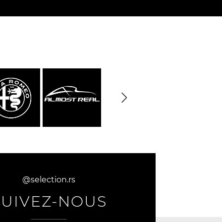
rburgring
Porsche Sebring
nsporteur
Décor diorama
che
@selection.rs
SUIVEZ-NOUS