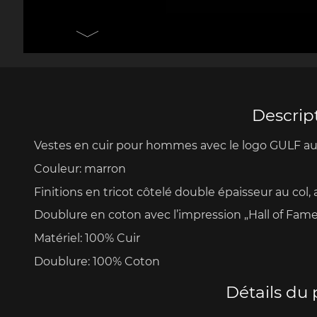
Porsche 906
Pors
Couteaux Design by
Autres 
F.A. Porsche
Po
Descrip
Vestes en cuir pour hommes avec le logo GULF au
Porsche 917
Pors
Couleur: marron
Finitions
en tricot côtelé double épaisseur
au col,
Doublure en coton avec l’impression „Hall of Fame
Matériel: 100% Cuir
Doublure: 100% Coton
Porsche 934
Pors
Détails du 