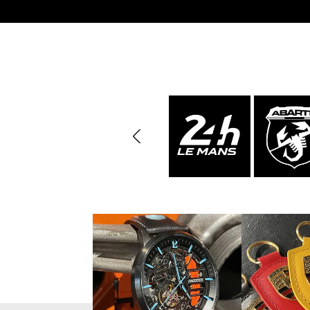
Porsche Vainqueurs
Pors
des 24h de Daytona
Porsche de rallye
Préparat