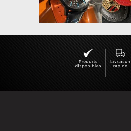
Vitrine pour
Casqu
miniatures
min
Produits
Livraison
disponibles
rapide