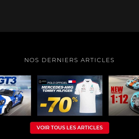
e Boxster
Porsche Cayman
Porsche 
NOS DERNIERS ARTICLES
e Taycan /
Porsche Le Mans
Porsche Va
ssion E
des 24h 
VOIR TOUS LES ARTICLES