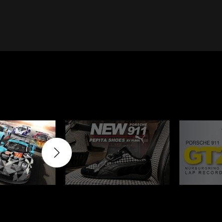
Cayenne
Porsche Macan
inqueurs
Porsche Daytona
du Mans