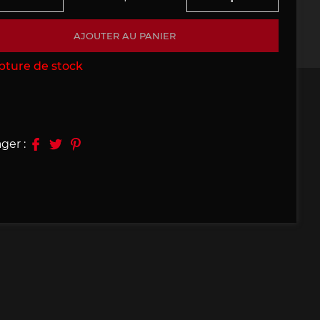
09, 910
Porsche 914, 916
AJOUTER AU PANIER
pture de stock
ger :
e 924
Porsche 928
e 956
Porsche 962