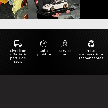
e Porsche
Tracteurs Porsche
iature
Livraison
Colis
Service
Nous
offerte à
protégé
client
sommes éco-
partir de
responsables
150€