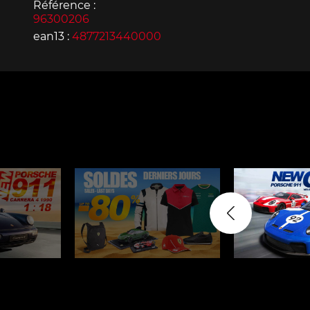
Référence :
96300206
ean13 :
4877213440000
Porsche 963
Porsch
Porsche Panamera
Porsch
Mi