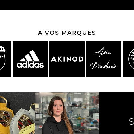
che Spa
Porsche Targa Florio
Porsche Nü
A VOS MARQUES
eurs Porsche
Autres Porsche
Camions tra
Pors