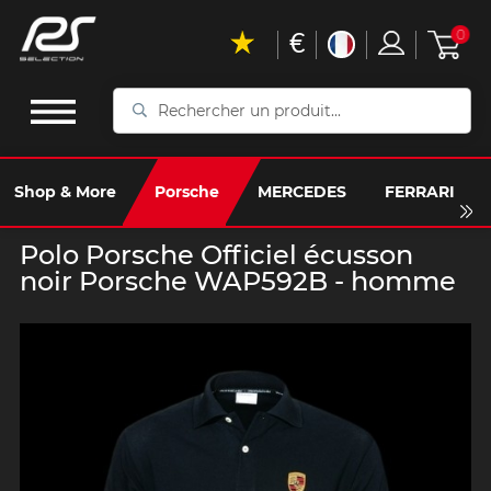
€
0
Rechercher
un
produit...
Shop & More
Porsche
MERCEDES
FERRARI
Polo Porsche Officiel écusson
noir Porsche WAP592B - homme