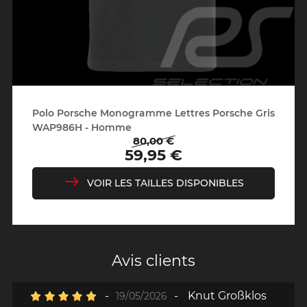
Polo Porsche Monogramme Lettres Porsche Gris
WAP986H - Homme
80,00 €
Prix
Prix
59,95 €
de
base
VOIR LES TAILLES DISPONIBLES
Avis clients
-
-
Knut Großklos
19/05/2026