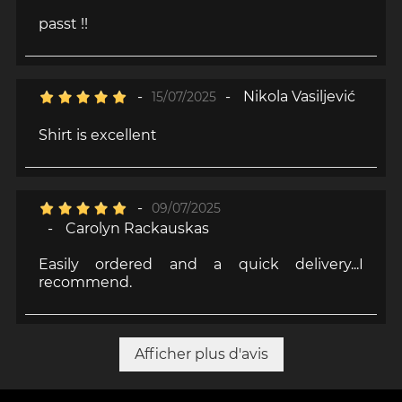
passt !!
-
-
Nikola Vasiljević
15/07/2025
Shirt is excellent
-
09/07/2025
-
Carolyn Rackauskas
Easily ordered and a quick delivery...I
recommend.
Afficher plus d'avis