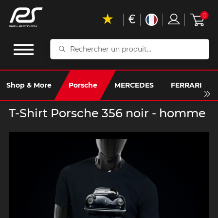
€
0
Rechercher
un
produit...
Shop & More
Porsche
MERCEDES
FERRARI
T-Shirt Porsche 356 noir - homme