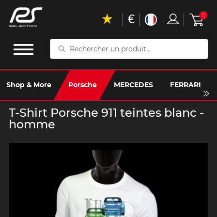
€
0
Rechercher
un
produit...
Shop & More
Porsche
MERCEDES
FERRARI
T-Shirt Porsche 911 teintes blanc -
homme