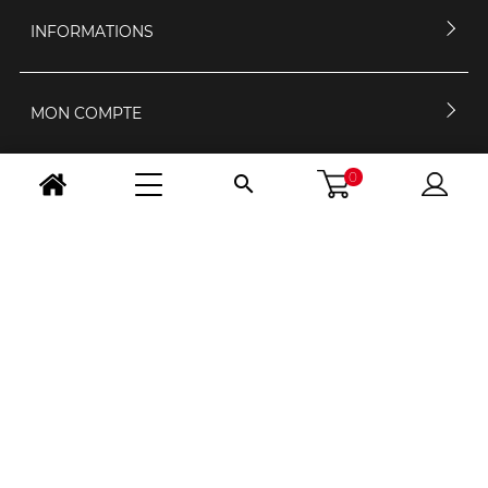
INFORMATIONS
MON COMPTE
0

CONTACTEZ-NOUS
HORAIRES D'OUVERTURE
NOUS SUIVRE
CHANGER PAYS