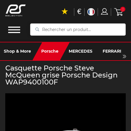
€
0
Rechercher
un
produit...
Shop & More
Porsche
MERCEDES
FERRARI
Casquette Porsche Steve
McQueen grise Porsche Design
WAP9400100F