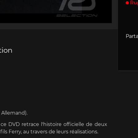
Ru
che 907
Porsche 908
Porsche 9
accessoires
rsche
Parta
tion
che 918
Porsche 919
Porsch
n Allemand).
e DVD retrace l'histoire officielle de deux
che 935
Porsche 936
Porsch
ls Ferry, au travers de leurs réalisations.