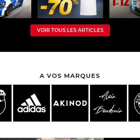
che Spa
Porsche Targa Florio
Porsche Nü
VOIR TOUS LES ARTICLES
A VOS MARQUES
eurs Porsche
Autres Porsche
Camions tra
Pors