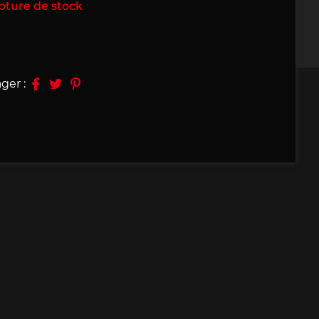
pture de stock
09, 910
Porsche 914, 916
ger :
e 924
Porsche 928
e 956
Porsche 962