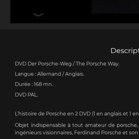
Porsche 906
Pors
Couteaux Design by
Autres 
F.A. Porsche
Po
Descrip
DVD Der Porsche-Weg / The Porsche Way.
Porsche 917
Pors
Langue : Allemand / Anglais.
Durée : 168 mn.
DVD PAL.
L’histoire de Porsche en 2 DVD (1 en anglais et 1 e
Objet indispensable à tout amateur de porsche, c
Porsche 934
Pors
ingénieurs visionnaires, Ferdinand Porsche et son fi