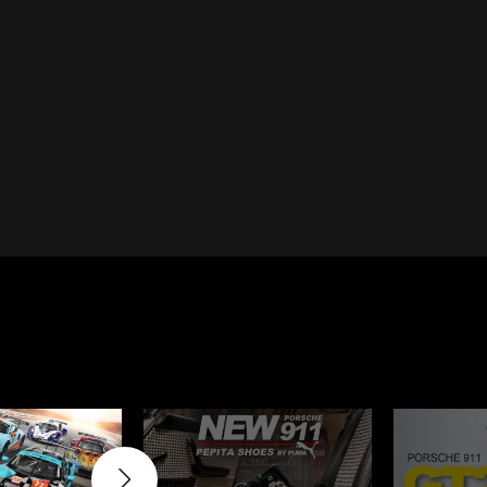
Cayenne
Porsche Macan
inqueurs
Porsche Daytona
du Mans