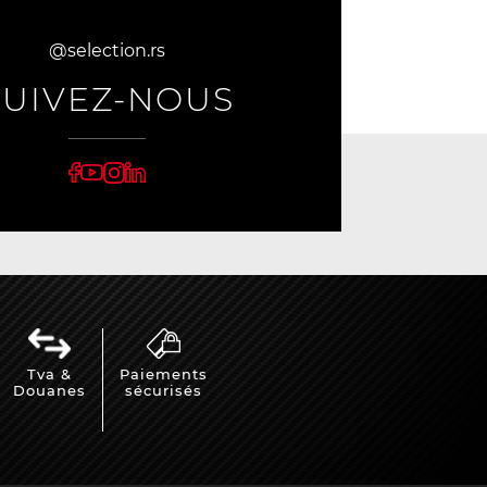
@selection.rs
SUIVEZ-NOUS
Tva &
Paiements
Douanes
sécurisés