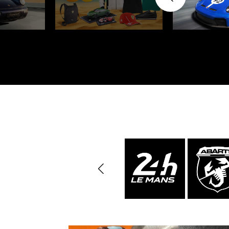
Porsche Vainqueurs
Pors
des 24h de Daytona
Porsche de rallye
Préparat