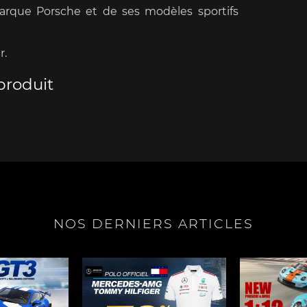
marque Porsche et de ses modèles sportifs
r.
produit
e Boxster
Porsche Cayman
Porsche 
NOS DERNIERS ARTICLES
e Taycan /
Porsche Le Mans
Porsche Va
ssion E
des 24h 