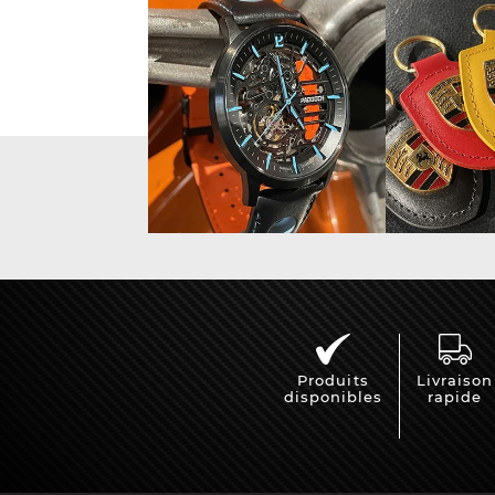
Vitrine pour
Casqu
miniatures
min
Produits
Livraison
disponibles
rapide