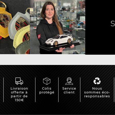
e Porsche
Tracteurs Porsche
iature
Livraison
Colis
Service
Nous
offerte à
protégé
client
sommes éco-
partir de
responsables
150€