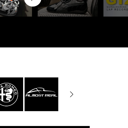
rburgring
Porsche Sebring
nsporteur
Décor diorama
che