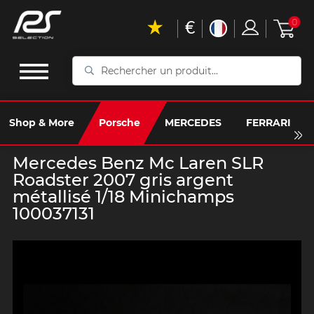
€
0
Rechercher
un
produit...
Shop & More
Porsche
MERCEDES
FERRARI
Mercedes Benz Mc Laren SLR
Roadster 2007 gris argent
métallisé 1/18 Minichamps
100037131