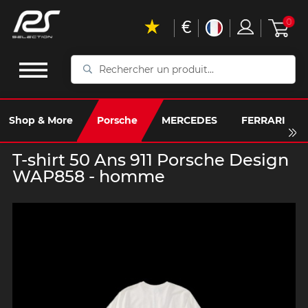
€
0
Rechercher
un
produit...
Shop & More
Porsche
MERCEDES
FERRARI
T-shirt 50 Ans 911 Porsche Design
WAP858 - homme